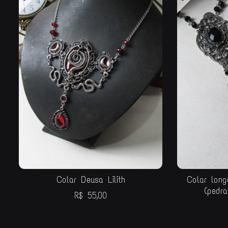
Colar Deusa Lilith
Colar lon
(pedra
R$
55,00