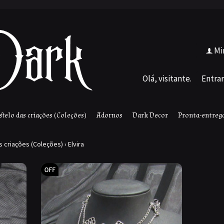
Mi
f
Olá, visitante.
Entrar
stelo das criações (Coleções)
Adornos
Dark Decor
Pronta-entreg
s criações (Coleções)
›
Elvira