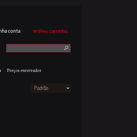
nha conta
Meu carrinho
.
s
a
Preços enterrados