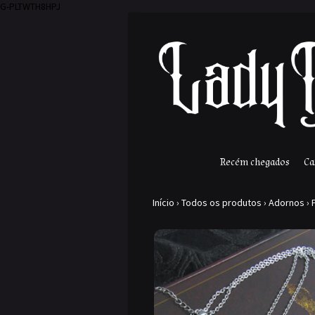
G-PLTWTH8HPJ
Recém chegados
Ca
Início
›
Todos os produtos
›
Adornos
›