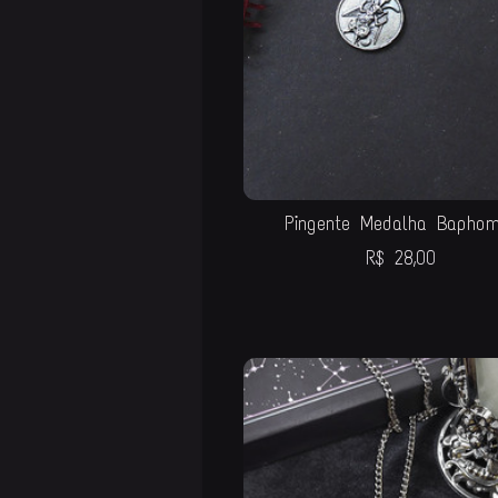
Pingente Medalha Baphom
R$
28,00