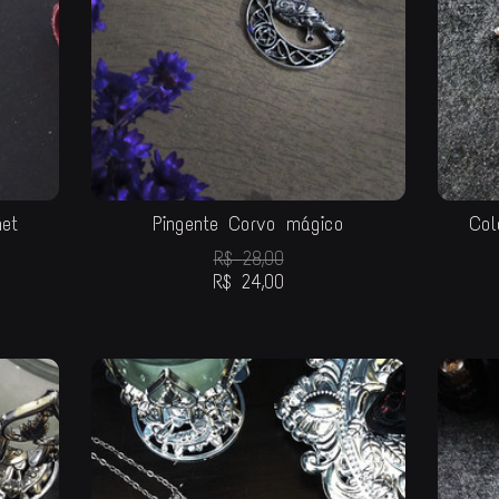
et
Pingente Corvo mágico
Col
R$
28,00
R$
24,00