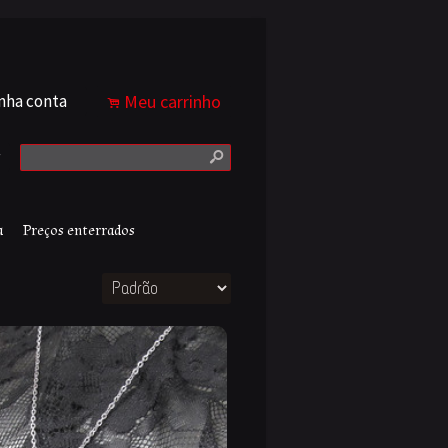
nha conta
Meu carrinho
.
s
a
Preços enterrados