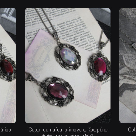
árias
Colar camafeu primavera (purpúra,
Col