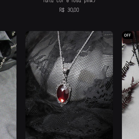
furta cor e rosa pink)
R$
30,00