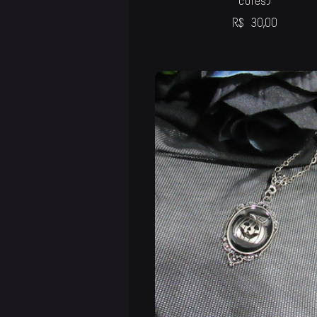
cores)
R$
30,00