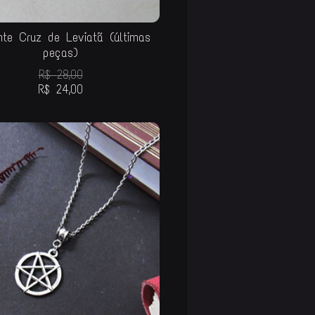
nte Cruz de Leviatã (últimas
peças)
R$
28,00
R$
24,00